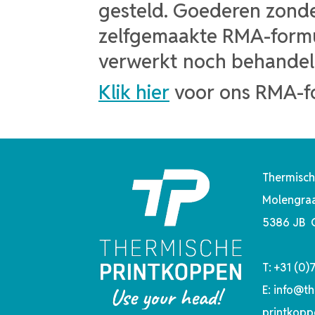
gesteld. Goederen zonde
zelfgemaakte RMA-formu
verwerkt noch behandel
Klik hier
voor ons RMA-fo
Thermisch
Molengraa
5386 JB 
T:
+31 (0)
E:
info@th
printkopp