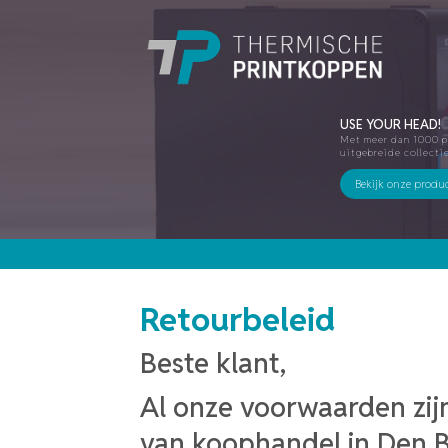
USE YOUR HEAD!
Met meer dan 1000 p
uitgebreide collecti
Bekijk onze produ
Retourbeleid
Beste klant,
Al onze voorwaarden zij
van koophandel in Den B