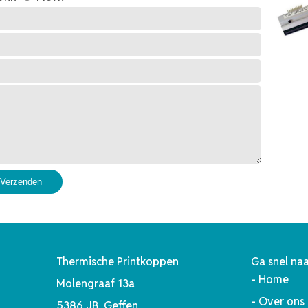
Verzenden
Thermische Printkoppen
Ga snel naa
-
Home
Molengraaf 13a
-
Over ons
5386 JB Geffen