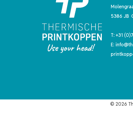
Molengraa
5386 JB 
T:
+31 (0)
E:
info@th
printkopp
© 2026 Th