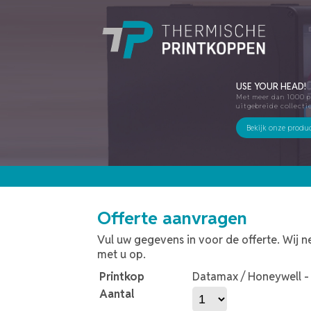
USE YOUR HEAD!
Met meer dan 1000 p
uitgebreide collecti
Bekijk onze produ
Offerte aanvragen
Vul uw gegevens in voor de offerte. Wij 
met u op.
Printkop
Datamax / Honeywell -
Aantal